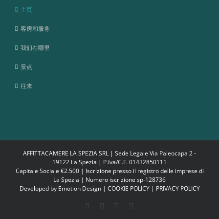
主页
客房和服务
我们在哪里
景点
往来
AFFITTACAMERE LA SPEZIA SRL | Sede Legale Via Paleocapa 2 -
19122 La Spezia | P.Iva/C.F. 01432850111
Capitale Sociale €2.500 | Iscrizione presso il registro delle imprese di
La Spezia | Numero iscrizione sp-128736
Developed by
Emotion Design
|
COOKIE POLICY
|
PRIVACY POLICY
Facebook
Google+
Instagram
Twitter