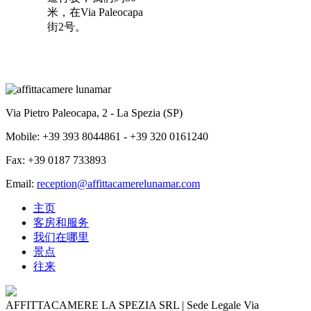
米，在Via Paleocapa
街2号。
Via Pietro Paleocapa, 2 - La Spezia (SP)
Mobile: +39 393 8044861 - +39 320 0161240
Fax: +39 0187 733893
Email:
reception@affittacamerelunamar.com
主页
客房和服务
我们在哪里
景点
往来
AFFITTACAMERE LA SPEZIA SRL | Sede Legale Via