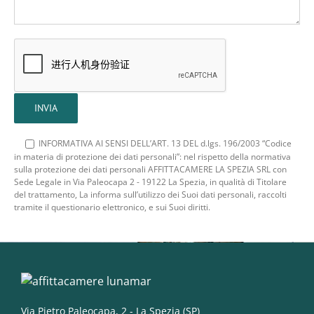
INFORMATIVA AI SENSI DELL’ART. 13 DEL d.lgs. 196/2003 “Codice
in materia di protezione dei dati personali”: nel rispetto della normativa
sulla protezione dei dati personali AFFITTACAMERE LA SPEZIA SRL con
Sede Legale in Via Paleocapa 2 - 19122 La Spezia, in qualità di Titolare
del trattamento, La informa sull’utilizzo dei Suoi dati personali, raccolti
tramite il questionario elettronico, e sui Suoi diritti.
Via Pietro Paleocapa, 2 - La Spezia (SP)