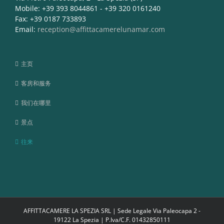
Mobile: +39 393 8044861 - +39 320 0161240
Fax: +39 0187 733893
Email:
reception@affittacamerelunamar.com
主页
客房和服务
我们在哪里
景点
往来
AFFITTACAMERE LA SPEZIA SRL | Sede Legale Via Paleocapa 2 -
19122 La Spezia | P.Iva/C.F. 01432850111