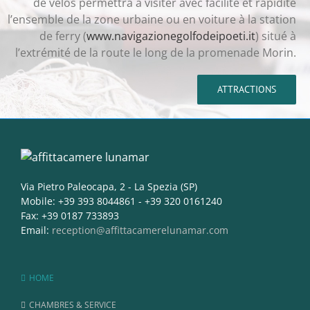
de vélos permettra à visiter avec facilité et rapidité
l’ensemble de la zone urbaine ou en voiture à la station
de ferry (
www.navigazionegolfodeipoeti.it
) situé à
l’extrémité de la route le long de la promenade Morin.
ATTRACTIONS
Via Pietro Paleocapa, 2 - La Spezia (SP)
Mobile: +39 393 8044861 - +39 320 0161240
Fax: +39 0187 733893
Email:
reception@affittacamerelunamar.com
HOME
CHAMBRES & SERVICE