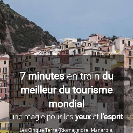
7 minutes
en train
du
meilleur du tourisme
mondial
une magie pour les
yeux
et
l’esprit
Les Cinque Terre (Riomaggiore, Manarola,