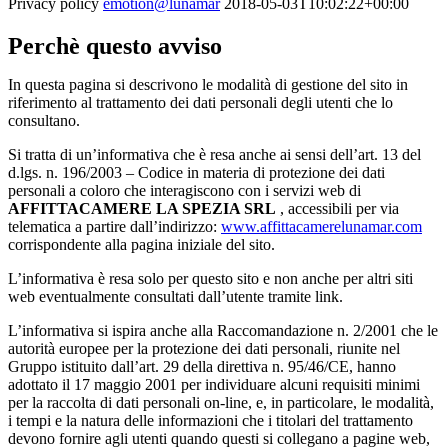
Privacy policy
emotion@lunamar
2018-05-03T10:02:22+00:00
Perchè questo avviso
In questa pagina si descrivono le modalità di gestione del sito in
riferimento al trattamento dei dati personali degli utenti che lo
consultano.
Si tratta di un’informativa che è resa anche ai sensi dell’art. 13 del
d.lgs. n. 196/2003 – Codice in materia di protezione dei dati
personali a coloro che interagiscono con i servizi web di
AFFITTACAMERE LA SPEZIA SRL
, accessibili per via
telematica a partire dall’indirizzo:
www.affittacamerelunamar.com
corrispondente alla pagina iniziale del sito.
L’informativa è resa solo per questo sito e non anche per altri siti
web eventualmente consultati dall’utente tramite link.
L’informativa si ispira anche alla Raccomandazione n. 2/2001 che le
autorità europee per la protezione dei dati personali, riunite nel
Gruppo istituito dall’art. 29 della direttiva n. 95/46/CE, hanno
adottato il 17 maggio 2001 per individuare alcuni requisiti minimi
per la raccolta di dati personali on-line, e, in particolare, le modalità,
i tempi e la natura delle informazioni che i titolari del trattamento
devono fornire agli utenti quando questi si collegano a pagine web,